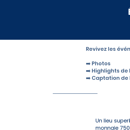
​Revivez les év
➡️ Photos
➡️ Highlights de 
➡️ Captation de
Un lieu super
monnaie 7500