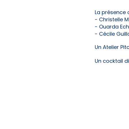
La présence d
- Christelle 
- Ouarda Ech-
- Cécile Guil
Un Atelier Pit
Un cocktail d