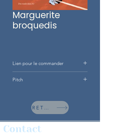
Marguerite
broquedis
Lien pour le commander
Cliquez ici
Pitch
1912 JO à Stockholm. Marguerite
Broquedis, seule athlète féminine
sur 112 participants de la
RETOUR
délégation française, remporte la
médaille d’Or au Tennis. Elle
devient la première Française
Contact
médaillée d’Or aux JO toutes
disciplines confondues. Pionnière,