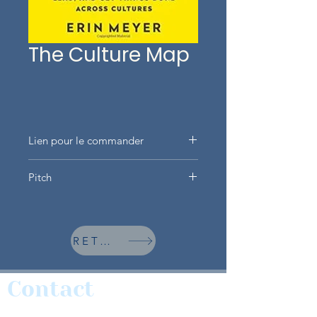
The Culture Map
Lien pour le commander
Cliquez ici
Pitch
Dans un monde globalisé, les
compétences essentielles pour
harmoniser des équipes
RETOUR
composées de personnes aux
origines culturelles très variées.
Des conseils pratiques et
Contact
applicables pour réussir !
123 Rue Saint-Lazare, 75008 Paris,