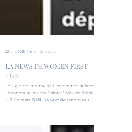
22 janv. 2025
6 min de lecture
LA NEWS DE WOMEN FIRST
#143
Le sujet de la semaine Les femmes artistes à
l’honneur au musée Sainte-Croix de Poitiers
! 🎨 En mars 2024, un vent de renouveau...