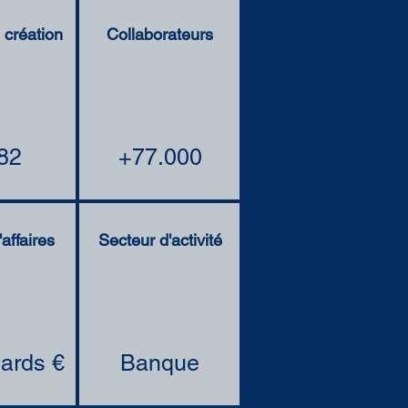
création
Collaborateurs
82
+77.000
'affaires
Secteur d'activité
iards €
Banque