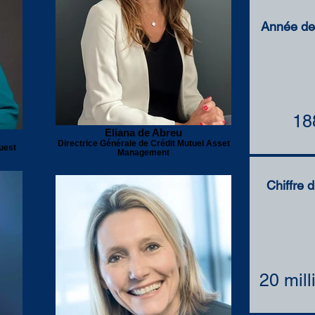
Année de 
18
Eliana de Abreu
Directrice Générale de Crédit Mutuel Asset
uest
Management
Chiffre d
20 mill