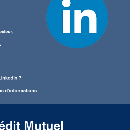
ecteur,
E
LinkedIn ?
us d'informations
édit Mutuel