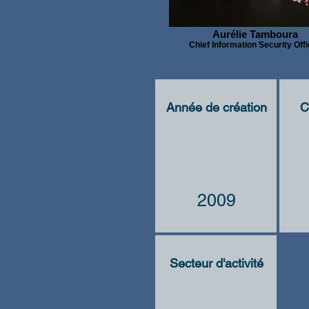
Aurélie Tamboura
Chief Information Security Off
Année de création
C
2009
Secteur d'activité