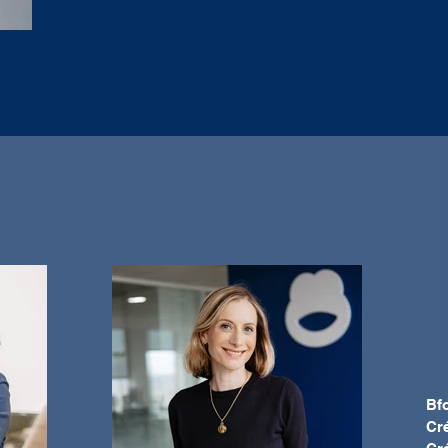
Bfo
Cré