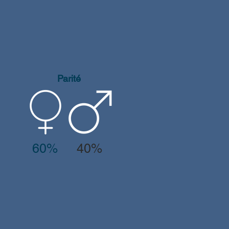
Parité
60%
40%