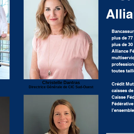
Alli
Bancassure
plus de 77
plus de 30 
Alliance F
multiservic
profession
toutes tail
Christelle Dantras
Crédit Mut
Directrice Générale de CIC Sud-Ouest
caisses de
Caisse Féd
Fédérative
l’ensemble