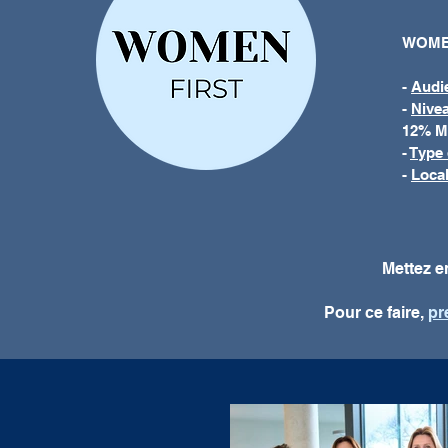
WOMEN
-
Audi
-
Nivea
12% M
-
Type 
-
Local
Mettez e
Pour ce faire,
pr