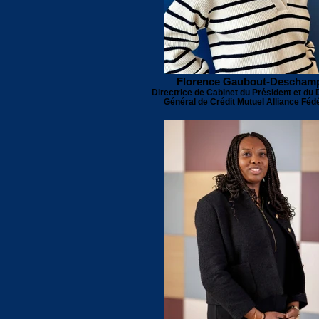
Florence Gaubout-Descham
Directrice de Cabinet du Président et du 
Général de Crédit Mutuel Alliance Fédé