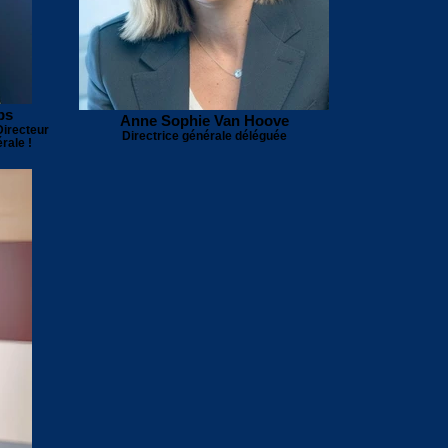
ps
Anne Sophie Van Hoove
Directeur
Directrice générale déléguée
rale !