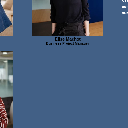
Cré
ser
au
Elise Machot
s
Business Project Manager