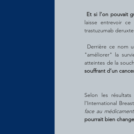
Et si l’on pouvait 
laisse entrevoir c
trastuzumab deruxte
 Derrière ce nom un peu barbare se dessine un traitement apparemment efficace pour 
"améliorer" la surv
atteintes de la souc
souffrant d’un cancer
Selon les résultats
l’International Brea
face au médicament l
pourrait bien change