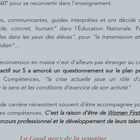
 360° pour se reconvertir dans l’enseignement.
tes, communicantes, guides interprètes et ont décidé d
ile, concret, humain”
les dans les yeux des élèves”
, pour 
“la transmission e
idien”
...
onversion en masse n’est d’ailleurs pas étranger au co
 actif sur 5 a amorcé un questionnement sur le plan pr
ce Compétences, 
“la crise actuelle joue un rôle d’a
le sens et les conditions d’exercice de son activité”
.
e carrière nécessitent souvent d’être accompagnée pour
 ses compétences. 
C’est la raison d’être de 
Women First
cours professionnel et le développement de leurs talen
La Good news de la semaine 