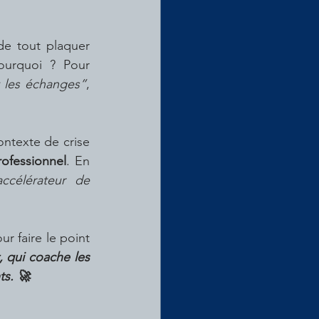
e tout plaquer 
 dans l’Éducation Nationale. Pourquoi ? Pour 
t les échanges”
, 
ntexte de crise 
ofessionnel
. En 
ccélérateur de 
 faire le point 
, qui coache les 
ts. 🚀