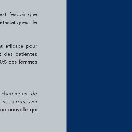
est l’espoir que 
astatiques, le 
 des patientes 
0% des femmes 
chercheurs de 
nous retrouver 
e nouvelle qui 