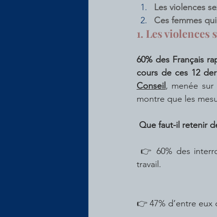
Les violences sex
Ces femmes qui 
1. Les violences 
60% des Français rap
cours de ces 12 der
Conseil
, menée sur 
montre que les mesur
Que faut-il retenir 
 👉 60% des interrogés ont subi un acte à connotation sexiste/sexuelle sur leur lieu de 
travail.
👉 47% d’entre eux 