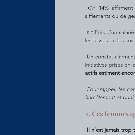
 👉 14% affirment avoir fait l’objet de regards insistants sur une partie du corps, de 
sifflements ou de ge
 👉 Près d’un salarié sur dix a subi des contacts physiques sur la bouche, la poitrine, le sexe, 
les fesses ou les cu
 Un constat alarmant, qui démontre que le combat est loin d’être gagné ! Et ce malgré les 
initiatives prises en 
actifs estiment encor
Pour rappel, les co
harcèlement et punis
2. Ces femmes q
 Il n’est jamais tro