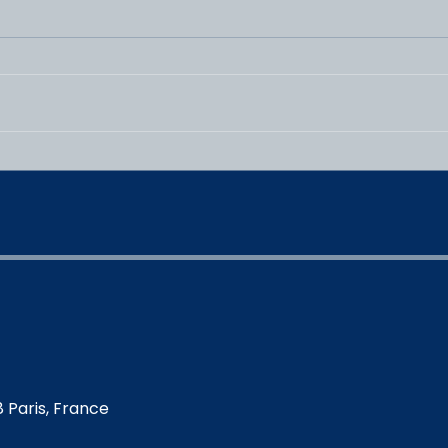
LA NEWS DE WOMEN FIRST
LA 
#209
#20
 Paris, France